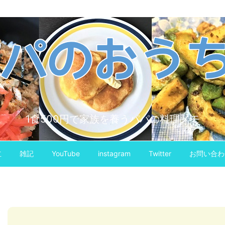
1食500円で家族を養うパパの料理メモ
立
雑記
YouTube
instagram
Twitter
お問い合わ