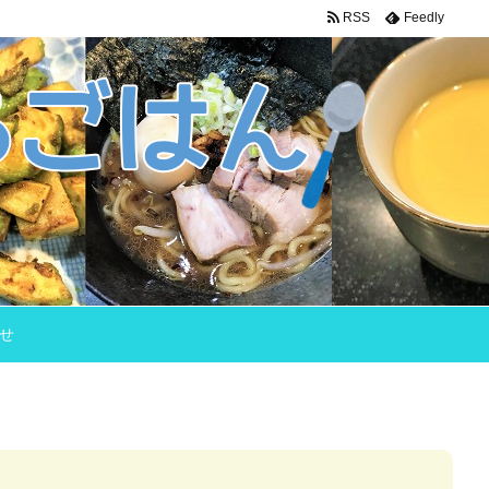
RSS
Feedly
せ