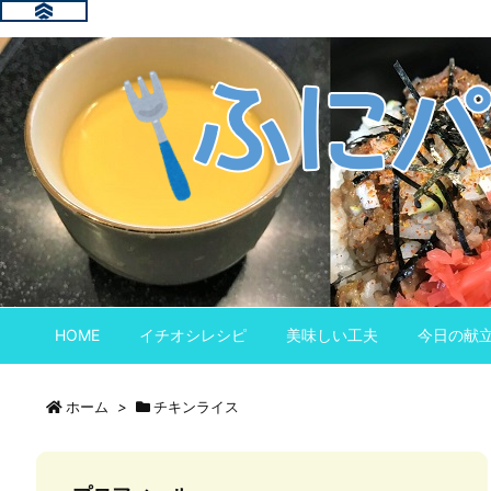
HOME
イチオシレシピ
美味しい工夫
今日の献
ホーム
>
チキンライス