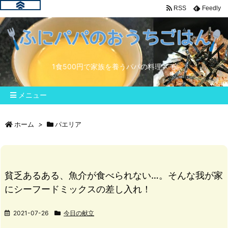
RSS
Feedly
1食500円で家族を養うパパの料理メモ
メニュー
ホーム
>
パエリア
貧乏あるある、魚介が食べられない…。そんな我が家
にシーフードミックスの差し入れ！
2021-07-26
今日の献立