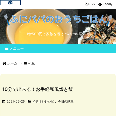
RSS
Feedly
1食500円で家族を養うパパの料理メモ
メニュー
ホーム
>
和風
10分で出来る！お手軽和風焼き飯
2021-06-26
イチオシレシピ
,
今日の献立