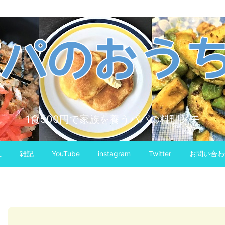
1食500円で家族を養うパパの料理メモ
立
雑記
YouTube
instagram
Twitter
お問い合わ