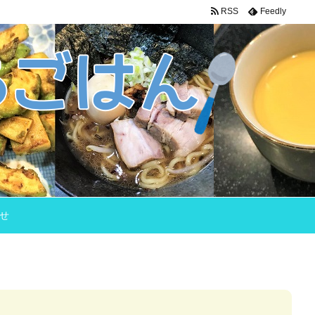
RSS
Feedly
せ