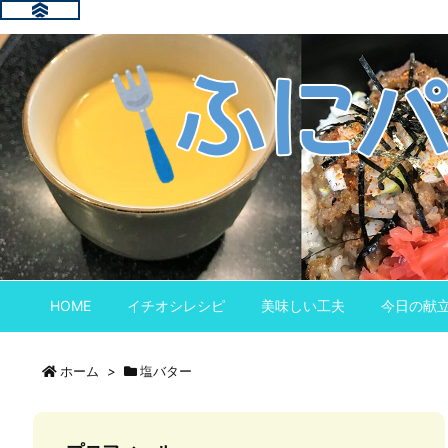
HOME
イチオシレシピ
美味しい工夫
今日の献
ホーム
>
塩バター