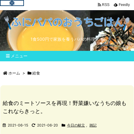
RSS
Feedly
1食500円で家族を養うパパの料理メモ
メニュー
ホーム
>
給食
給食のミートソースを再現！野菜嫌いなうちの娘も
これならきっと。
2021-06-15
2021-06-20
今日の献立
,
雑記