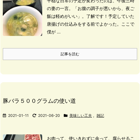
平穏な日常の予定が変わったのは、
午後三時
の妻の一言。
「お腹の調子が悪いから、夜ご
飯は軽めがいい」。
了解です！
予定していた
唐揚げの仕込みをする前でよかった。
ここで
僕が ...
記事を読む
豚バラ５００グラムの使い道
2021-01-11
2021-06-20
美味しい工夫
,
雑記
お肉って、使いきれずに余って、腐らせるこ