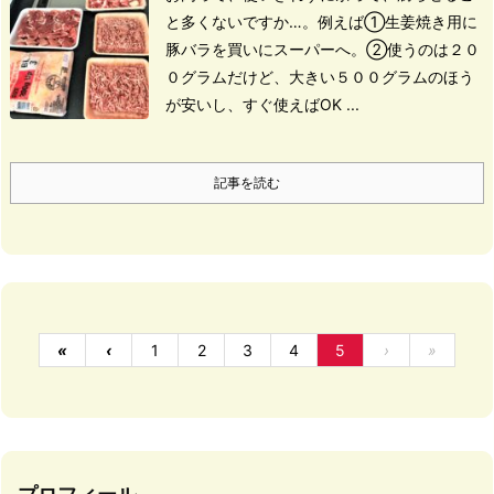
と多くないですか…。
例えば
①生姜焼き用に
豚バラを買いにスーパーへ。
②使うのは２０
０グラムだけど、大きい５００グラムのほう
が安いし、すぐ使えばOK ...
記事を読む
«
‹
1
2
3
4
5
›
»