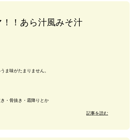
マ！！あら汁風みそ汁
。
いうま味がたまりません。
、
抜き・骨抜き・霜降りとか
記事を読む