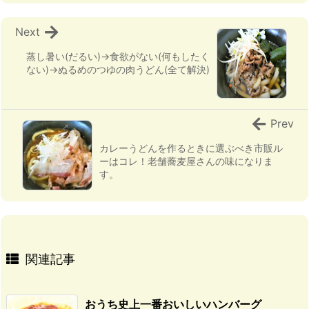
Next
蒸し暑い(だるい)→食欲がない(何もしたく
ない)→ぬるめのつゆの肉うどん(全て解決)
Prev
カレーうどんを作るときに選ぶべき市販ル
ーはコレ！老舗蕎麦屋さんの味になりま
す。
関連記事
おうち史上一番おいしいハンバーグ