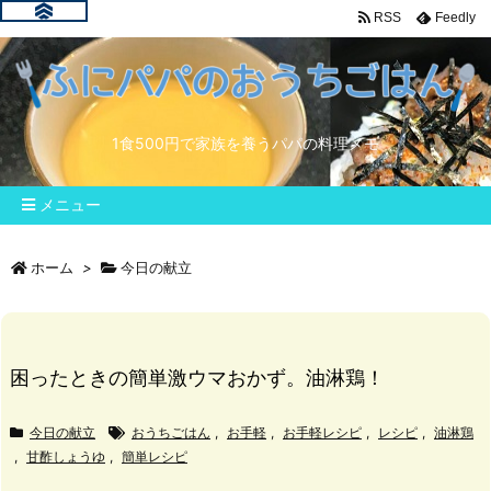
RSS
Feedly
1食500円で家族を養うパパの料理メモ
メニュー
ホーム
>
今日の献立
困ったときの簡単激ウマおかず。油淋鶏！
今日の献立
おうちごはん
,
お手軽
,
お手軽レシピ
,
レシピ
,
油淋鶏
,
甘酢しょうゆ
,
簡単レシピ