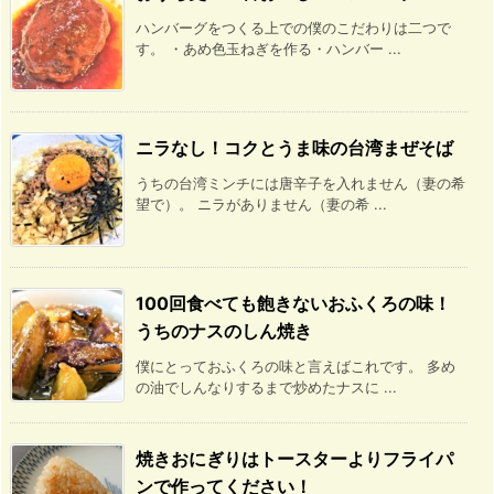
ハンバーグをつくる上での僕のこだわりは二つで
す。 ・あめ色玉ねぎを作る・ハンバー ...
ニラなし！コクとうま味の台湾まぜそば
うちの台湾ミンチには唐辛子を入れません（妻の希
望で）。 ニラがありません（妻の希 ...
100回食べても飽きないおふくろの味！
うちのナスのしん焼き
僕にとっておふくろの味と言えばこれです。 多め
の油でしんなりするまで炒めたナスに ...
焼きおにぎりはトースターよりフライパ
ンで作ってください！