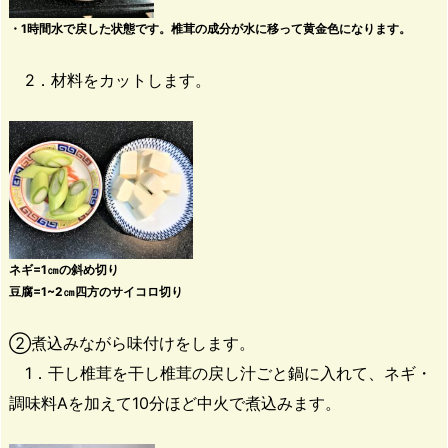
・1時間水で戻した状態です。椎茸の成分が水に移って黄金色になります。
2．材料をカットします。
ネギ=1㎝の斜め切り
豆腐=1~2㎝四方のサイコロ切り
②煮込みながら味付けをします。
1．干し椎茸を干し椎茸の戻し汁ごと鍋に入れて、ネギ・
調味料Aを加えて10分ほど中火で煮込みます。