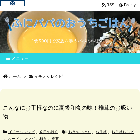
RSS
Feedly
1食500円で家族を養うパパの料理メモ
メニュー
ホーム
>
イチオシレシピ
こんなにお手軽なのに高級和食の味！椎茸のお吸い
物
イチオシレシピ
,
今日の献立
おうちごはん
,
お手軽
,
お手軽レシピ
,
スープ
,
レシピ
,
和食
,
椎茸