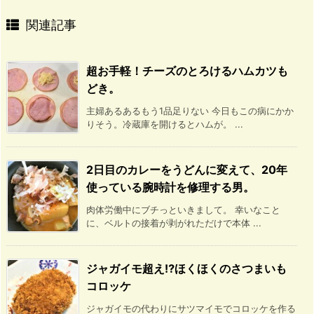
関連記事
超お手軽！チーズのとろけるハムカツも
どき。
主婦あるあるもう1品足りない 今日もこの病にかか
りそう。冷蔵庫を開けるとハムが。 ...
2日目のカレーをうどんに変えて、20年
使っている腕時計を修理する男。
肉体労働中にブチっといきまして。 幸いなこと
に、ベルトの接着が剥がれただけで本体 ...
ジャガイモ超え⁉ほくほくのさつまいも
コロッケ
ジャガイモの代わりにサツマイモでコロッケを作る