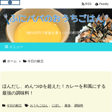
RSS
Feedly
1食500円で家族を養うパパの料理メモ
メニュー
ホーム
>
今日の献立
ほんだし、めんつゆを超えた！カレーを和風にする
最強の調味料！
今日の献立
おうちごはん
,
にぼし
,
最強
,
調味料