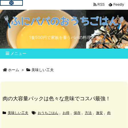
RSS
Feedly
1食500円で家族を養うパパの料理メモ
メニュー
ホーム
>
美味しい工夫
肉の大容量パックは色々な意味でコスパ最強！
美味しい工夫
おうちごはん
,
お得
,
保存
,
方法
,
激安
,
肉