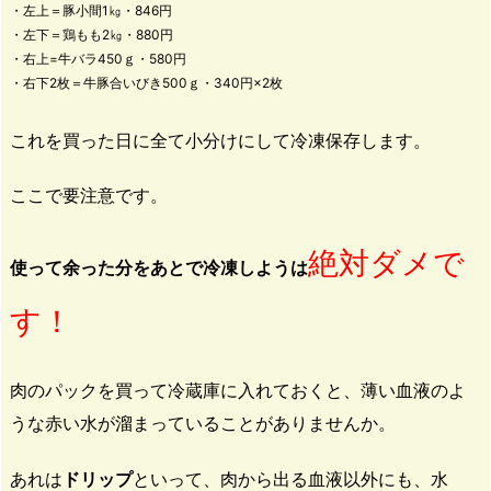
・左上＝豚小間1㎏・846円
・左下＝鶏もも2㎏・880円
・右上=牛バラ450ｇ・580円
・右下2枚＝牛豚合いびき500ｇ・340円×2枚
これを買った日に全て小分けにして冷凍保存します。
ここで要注意です。
絶対ダメで
使って余った分をあとで冷凍しようは
す！
肉のパックを買って冷蔵庫に入れておくと、薄い血液のよ
うな赤い水が溜まっていることがありませんか。
あれは
ドリップ
といって、肉から出る血液以外にも、水